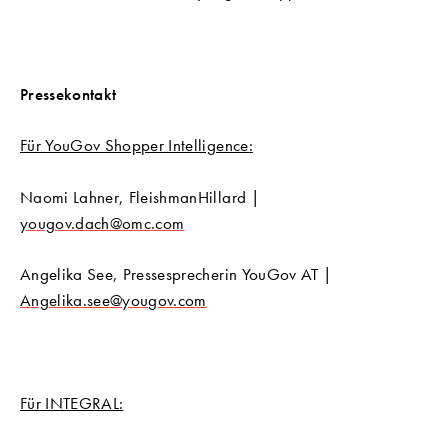
Pressekontakt
Für YouGov Shopper Intelligence:
Naomi Lahner, FleishmanHillard |
yougov.dach@omc.com
Angelika See, Pressesprecherin YouGov AT |
Angelika.see@yougov.com
Für INTEGRAL: