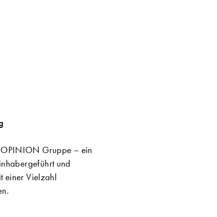
g
S-OPINION Gruppe – ein
inhabergeführt und
t einer Vielzahl
en.