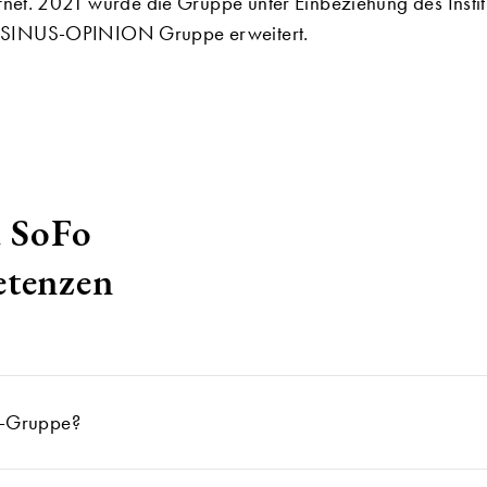
et. 2021 wurde die Gruppe unter Einbeziehung des Instit
SINUS-OPINION Gruppe erweitert.
 SoFo
tenzen
O-Gruppe?