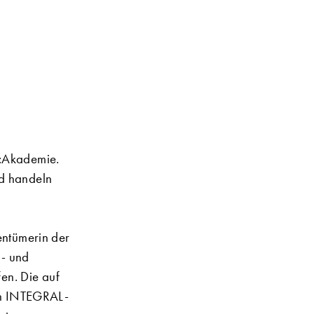
:Akademie.
nd handeln
ntümerin der
d- und
en. Die auf
on INTEGRAL-