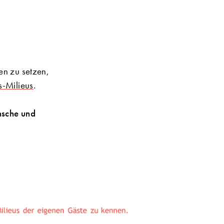
en zu setzen,
s-Milieus
.
nsche und