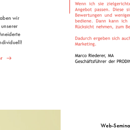
haben wir
n unserer
hneiderte
ndividuell!
er
Web-Seminar