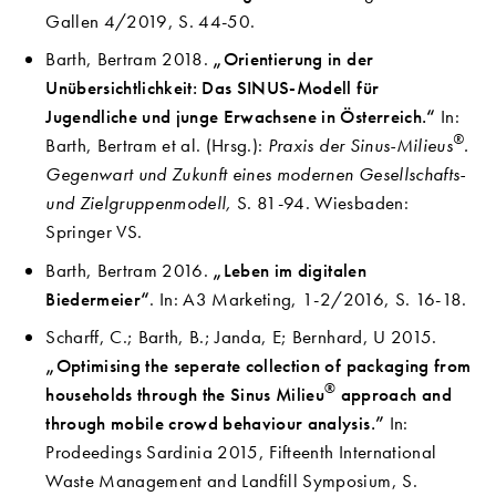
Gallen 4/2019, S. 44-50.
Barth, Bertram 2018.
„Orientierung in der
Unübersichtlichkeit: Das SINUS-Modell für
Jugendliche und junge Erwachsene in Österreich.“
In:
®
Barth, Bertram et al. (Hrsg.):
Praxis der Sinus-Milieus
.
Gegenwart und Zukunft eines modernen Gesellschafts-
und Zielgruppenmodell,
S. 81-94. Wiesbaden:
Springer VS.
Barth, Bertram 2016.
„Leben im digitalen
Biedermeier“
. In: A3 Marketing, 1-2/2016, S. 16-18.
Scharff, C.; Barth, B.; Janda, E; Bernhard, U 2015.
„Optimising the seperate collection of packaging from
®
households through the Sinus Milieu
approach and
through mobile crowd behaviour analysis.”
In:
Prodeedings Sardinia 2015, Fifteenth International
Waste Management and Landfill Symposium, S.