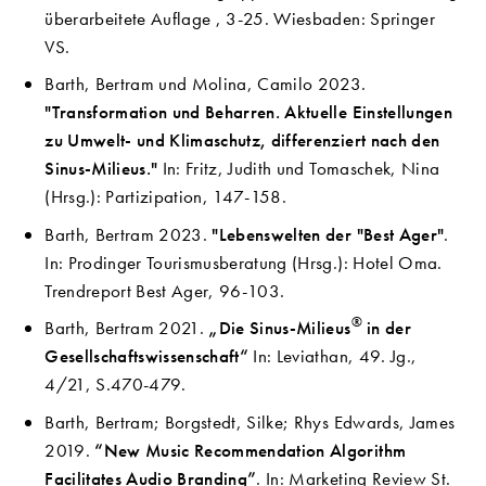
überarbeitete Auflage , 3-25. Wiesbaden: Springer
VS.
Barth, Bertram und Molina, Camilo 2023.
"Transformation und Beharren. Aktuelle Einstellungen
zu Umwelt- und Klimaschutz, differenziert nach den
Sinus-Milieus."
In: Fritz, Judith und Tomaschek, Nina
(Hrsg.): Partizipation, 147-158.
Barth, Bertram 2023.
"Lebenswelten der "Best Ager"
.
In: Prodinger Tourismusberatung (Hrsg.): Hotel Oma.
Trendreport Best Ager, 96-103.
®
Barth, Bertram 2021.
„Die Sinus-Milieus
in der
Gesellschaftswissenschaft“
In: Leviathan, 49. Jg.,
4/21, S.470-479.
Barth, Bertram; Borgstedt, Silke; Rhys Edwards, James
2019.
“New Music Recommendation Algorithm
Facilitates Audio Branding”
. In: Marketing Review St.