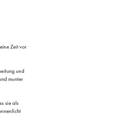
ine Zeit vor
rbeitung und
 und munter
s sie als
onnenlicht