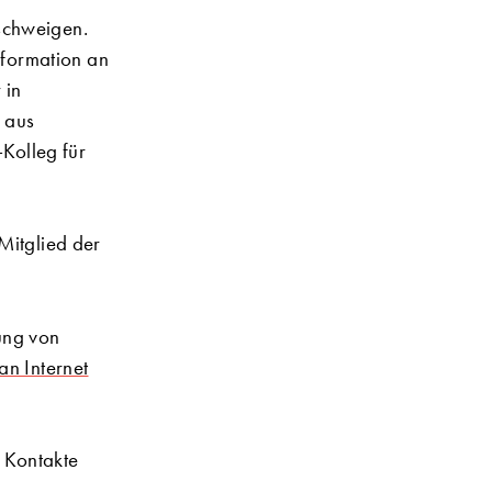
schweigen.
nformation an
 in
 aus
-Kolleg für
Mitglied der
ung von
an Internet
n Kontakte