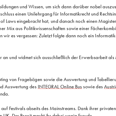
usbildungen und Wissen, um sich dann darüber nobel auszu
Anschluss einen Unilehrgang für Informatikrecht und Rechtsi
er of Laws eingebracht hat, und danach noch einen Magister
her Mix aus Politikwissenschaften sowie einer Fächerkombi
n wir es vergessen: Zuletzt folgte dann noch ein Informatik
r an und widmet sich ausschließlich der Erwerbsarbeit als 
pting von Fragebögen sowie die Auswertung und Tabellier
nd Auswertung des
INTEGRAL Online Bus
sowie des
Austri
enda.
 auf Festivals abseits des Mainstreams. Dank ihrer private
n UK. Der Brexit macht ihr dabei wenig Freude.