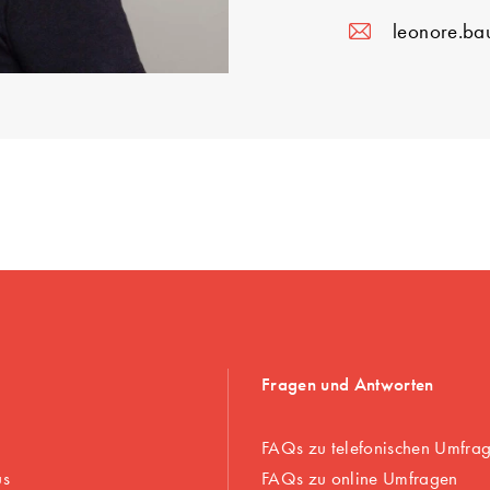
leonore.bau
Fragen und Antworten
FAQs zu telefonischen Umfra
us
FAQs zu online Umfragen