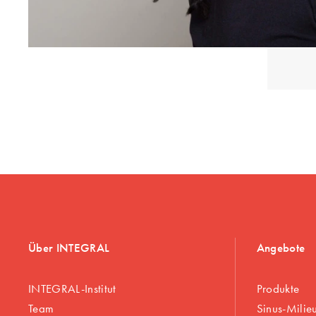
Über INTEGRAL
Angebote
INTEGRAL-Institut
Produkte
Team
Sinus-Milie