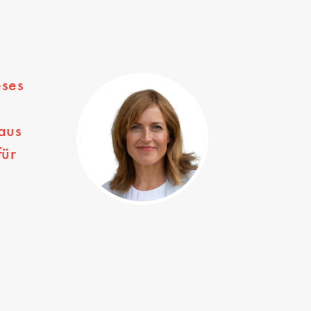
eses
,
aus
für