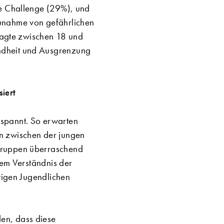
te Challenge (29%), und
Zunahme von gefährlichen
fragte zwischen 18 und
ndheit und Ausgrenzung
siert
espannt. So erwarten
n zwischen der jungen
sgruppen überraschend
rem Verständnis der
utigen Jugendlichen
en, dass diese