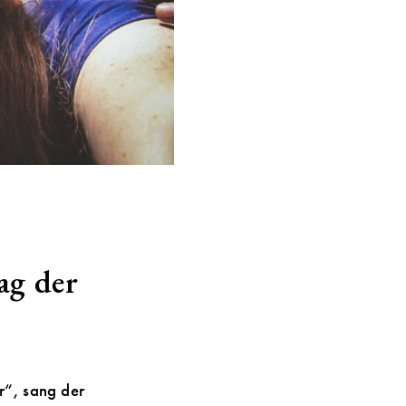
ag der
r“, sang der