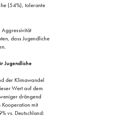
che (54%), tolerante
 Aggressivität
ten, dass Jugendliche
en.
ür Jugendliche
and der Klimawandel
dieser Wert auf dem
 weniger drängend
 Kooperation mit
9% vs. Deutschland: