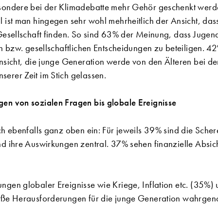
sondere bei der Klimadebatte mehr Gehör geschenkt werden
 ist man hingegen sehr wohl mehrheitlich der Ansicht, das
Gesellschaft finden. So sind 63% der Meinung, dass Jugen
en bzw. gesellschaftlichen Entscheidungen zu beteiligen. 4
nsicht, die junge Generation werde von den Älteren bei d
erer Zeit im Stich gelassen.
en von sozialen Fragen bis globale Ereignisse
ch ebenfalls ganz oben ein: Für jeweils 39% sind die Sch
d ihre Auswirkungen zentral. 37% sehen finanzielle Absic
gen globaler Ereignisse wie Kriege, Inflation etc. (35%) 
roße Herausforderungen für die junge Generation wahrge