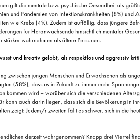
men gilt die mentale bzw. psychische Gesundheit als größ
emien und Pandemien von Infektionskrankheiten (8%) und 
eiten wie Krebs (4%). Zudem ist auffällig, dass jüngere Be
derungen für Heranwachsende hinsichtlich mentaler Gesu
h stärker wahrnehmen als ältere Personen.
usst und kreativ gelobt, als respektlos und aggressiv kriti
iehung zwischen jungen Menschen und Erwachsenen als ang
ragten (58%), dass es in Zukunft zu immer mehr Spannunge
ion kommen wird – worüber sich die verschiedenen Alter
für kann auch darin liegen, dass sich die Bevölkerung in ih
ten zeigt: Jedem/r zweiten fällt es schwer, sich in die he
endlichen derzeit wahrgenommen? Knapp drei Viertel find