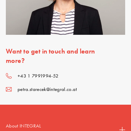
Want to get in touch and learn
more?
+43 1 7991994-52
petra.starecek@integral.co.at
About INTEGRAL