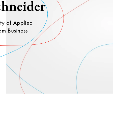
chneider
ity of Applied
ram Business